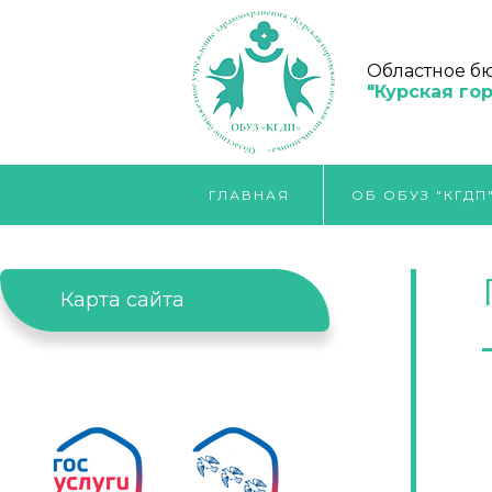
Областное б
"Курская го
ГЛАВНАЯ
ОБ ОБУЗ "КГДП
Карта сайта