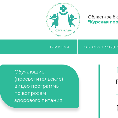
Областное б
"Курская го
ГЛАВНАЯ
ОБ ОБУЗ "КГДП
Обучающие
(просветительские)
видео программы
по вопросам
здорового питания