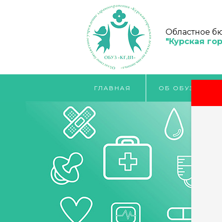
Областное б
"Курская го
ГЛАВНАЯ
ОБ ОБУЗ "КГДП