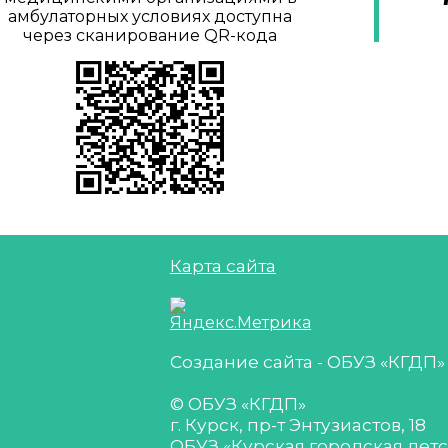
амбулаторных условиях доступна
через сканирование QR-кода
Карта сайта
Создание сайта - ОБУЗ «КГДП»
© ОБУЗ «КГДП»
г. Курск, пр-т Энтузиастов, 18
ОБУЗ «Курская городская дет