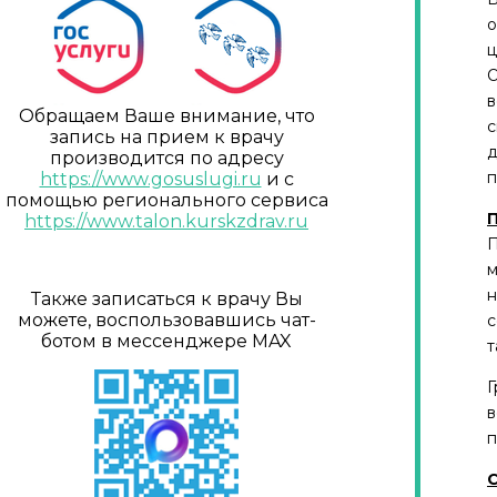
о
ц
О
в
Обращаем Ваше внимание, что
с
запись на прием к врачу
д
производится по адресу
п
https://www.gosuslugi.ru
и с
помощью регионального сервиса
П
https://www.talon.kurskzdrav.ru
П
м
н
Также записаться к врачу Вы
можете, воспользовавшись чат-
с
ботом в мессенджере MAX
т
Г
в
п
С