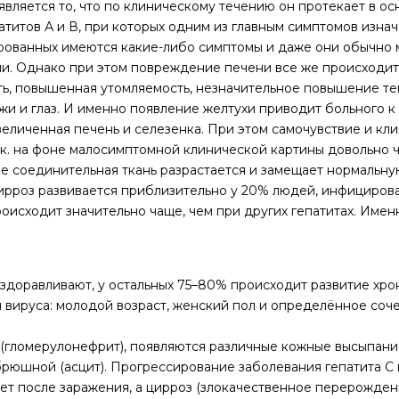
 является то, что по клиническому течению он протекает в 
атитов А и В, при которых одним из главным симптомов изна
рованных имеются какие-либо симптомы и даже они обычно 
и. Однако при этом повреждение печени все же происходит
ть, повышенная утомляемость, незначительное повышение те
и и глаз. И именно появление желтухи приводит больного к 
величенная печень и селезенка. При этом самочувствие и кл
.к. на фоне малосимптомной клинической картины довольно 
 соединительная ткань разрастается и замещает нормальную
рроз развивается приблизительно у 20% людей, инфицирова
оисходит значительно чаще, чем при других гепатитах. Име
здоравливают, у остальных 75–80% происходит развитие хро
 вируса: молодой возраст, женский пол и определённое соче
 (гломерулонефрит), появляются различные кожные высыпани
 брюшной (асцит). Прогрессирование заболевания гепатита С
ет после заражения, а цирроз (злокачественное перерождени