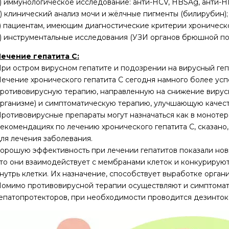
) иммунологическое исследование: анти-HCV, HBSAg, анти-H
) клинический анализ мочи и жёлчные пигменты (билирубин);
) пациентам, имеющим диагностические критерии хроническо
) инструментальные исследования (УЗИ органов брюшной пол
ечение гепатита C:
ри остром вирусном гепатите и подозрении на вирусный геп
ечение хронического гепатита C сегодня намного более усп
ротивовирусную терапию, направленную на снижение вирусн
рганизме) и симптоматическую терапию, улучшающую каче
ротивовирусные препараты могут назначаться как в монотер
екомендациях по лечению хронического гепатита С, сказан
ля лечения заболевания.
орошую эффективность при лечении гепатитов показали нов
то они взаимодействует с мембранами клеток и конкурирую
нутрь клетки. Их назначение, способствует выработке орга
омимо противовирусной терапии осуществляют и симптома
епатопротекторов, при необходимости проводится дезинток