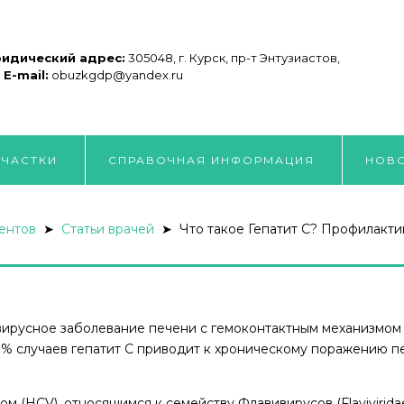
идический адрес:
305048, г. Курск, пр-т Энтузиастов,
8
E-mail:
obuzkgdp@yandex.ru
УЧАСТКИ
СПРАВОЧНАЯ ИНФОРМАЦИЯ
НОВ
ентов
➤
Статьи врачей
➤ Что такое Гепатит С? Профилакти
ирусное заболевание печени с гемоконтактным механизмом
0% случаев гепатит С приводит к хроническому поражению п
 (HCV), относящимся к семейству Флавивирусов (Flavivirida