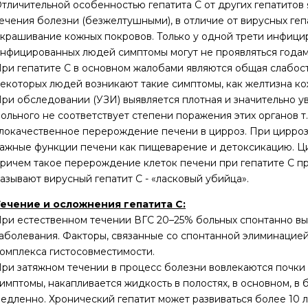
тличительной особенностью гепатита С от других гепатитов
ечения болезни (безжелтушными), в отличие от вирусных геп
крашивание кожных покровов. Только у одной трети инфици
нфицированных людей симптомы могут не проявляться годам
ри гепатите С в основном жалобами являются общая слабос
екоторых людей возникают такие симптомы, как желтизна кож
ри обследовании (УЗИ) выявляется плотная и значительно у
ольного не соответствует степени поражения этих органов т
локачественное перерождение печени в цирроз. При циррозе
ажные функции печени как пищеварение и детоксикацию. Ци
ричем такое перерождение клеток печени при гепатите С пр
азывают вирусный гепатит С - «ласковый убийца».
ечение и осложнения гепатита C:
ри естественном течении ВГC 20–25% больных спонтанно вы
аболевания. Факторы, связанные со спонтанной элиминацией
омплекса гистосовместимости.
ри затяжном течении в процесс болезни вовлекаются почки
имптомы, накапливается жидкость в полостях, в основном, в
едленно. Хронический гепатит может развиваться более 10 л