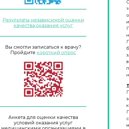
О
т
о
Результаты независимой оценки
и
качества оказания услуг
П
н
П
Вы смогли записаться к врачу?
б
Пройдите
короткий опрос
з
в
п
н
Т
П
з
к
П
Анкета для оценки качества
с
условий оказания услуг
м
медицинскими организациями в