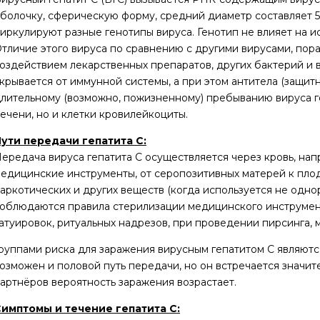
болочку, сферическую форму, средний диаметр составляет 
иркулируют разные генотипы вируса. Генотип не влияет на и
тличие этого вируса по сравнению с другими вирусами, пор
оздействием лекарственных препаратов, других бактерий и в
крывается от иммунной системы, а при этом антитела (защит
лительному (возможно, пожизненному) пребыванию вируса геп
ечени, но и клетки кровилейкоциты.
ути передачи гепатита C:
ередача вируса гепатита С осуществляется через кровь, на
едицинские инструменты, от серопозитивных матерей к пло
аркотических и других веществ (когда используется не одн
облюдаются правила стерилизации медицинского инструмент
атуировок, ритуальных надрезов, при проведении пирсинга, м
руппами риска для заражения вирусным гепатитом С являютс
озможен и половой путь передачи, но он встречается знач
артнёров вероятность заражения возрастает.
имптомы и течение гепатита C: