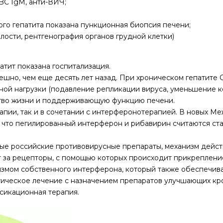
BC IgM, анти-ВИЧ;
го гепатита показана пункционная биопсия печени;
ости, рентгенография органов грудной клетки)
атит показана госпитализация.
ешно, чем еще десять лет назад. При хроническом гепатите 
ой нагрузки (подавление репликации вируса, уменьшение к
ство жизни и поддерживающую функцию печени.
апии, так и в сочетании с интерферонотерапией. В новых 
о, что пегилированный интерферон и рибавирин считаются с
ые российские противовирусные препараты, механизм действ
т за рецепторы, с помощью которых происходит прикреплени
низмом собственного интерферона, который также обеспечива
тическое лечение с назначением препаратов улучшающих к
сикационная терапия.