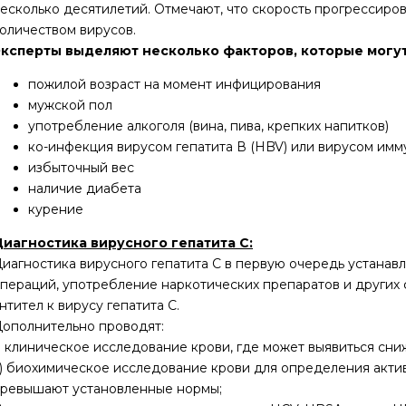
есколько десятилетий. Отмечают, что скорость прогрессиро
оличеством вирусов.
ксперты выделяют несколько факторов, которые могут
пожилой возраст на момент инфицирования
мужской пол
употребление алкоголя (вина, пива, крепких напитков)
ко-инфекция вирусом гепатита В (HBV) или вирусом им
избыточный вес
наличие диабета
курение
иагностика вирусного гепатита C:
иагностика вирусного гепатита С в первую очередь устанав
пераций, употребление наркотических препаратов и других
нтител к вирусу гепатита С.
ополнительно проводят:
) клиническое исследование крови, где может выявиться сн
) биохимическое исследование крови для определения активн
ревышают установленные нормы;