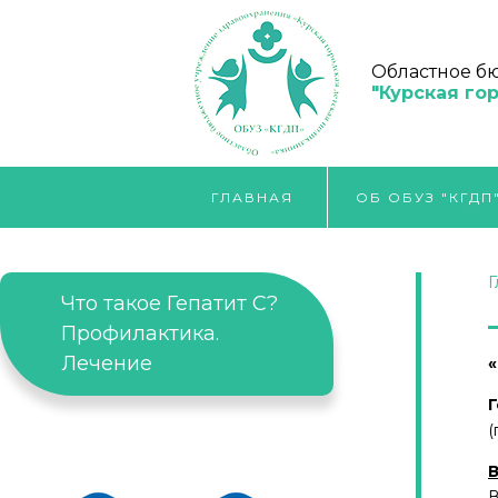
Областное б
"Курская го
ГЛАВНАЯ
ОБ ОБУЗ "КГДП
Г
Что такое Гепатит С?
Профилактика.
Лечение
«
Г
(
В
В