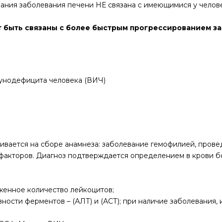
вания заболевания печени НЕ связана с имеющимися у челов
 быть связаны с более быстрым прогрессированием за
мунодефицита человека (ВИЧ)
ливается на сборе анамнеза: заболевание гемофилией, пров
 факторов. Диагноз подтверждается определением в крови 
иженное количество лейкоцитов;
ости ферментов – (АЛТ) и (АСТ); при наличие заболевания, и