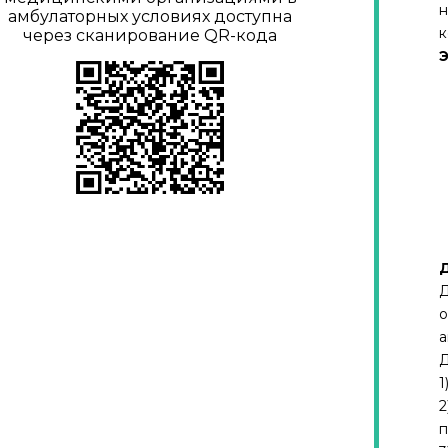
н
амбулаторных условиях доступна
к
через сканирование QR-кода
Э
Д
Д
о
а
Д
1
2
п