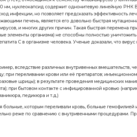
50 нм, нуклеокапсид содержит однонитевую линейную РНК В
сход инфекции, но позволяет предсказать эффективность леч
ажающими печень, является его довольно быстрая мутационн
ирусов, и многих других причин. Такая быстрая перемена при
ные элементы организма) не способны полностью уничтожить 
атита С в организме человека. Ученые доказали, что вирус 
пример, вследствие различных внутривенных вмешательств, ч
ду; при переливании крови или её препаратов; инъекционно
оразовые шрицы); в результате проведения медицинских мани
а); при бытовом контакте с инфицированной кровью (напри
аникюра, педикюра и т.д.)
я больные, которым переливали кровь, больные гемофилией 
ительно реже по сравнению с внутривенными процедурами. П