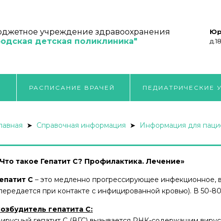
юджетное учреждение здравоохранения
Юр
родская детская поликлиника"
д.1
"
РАСПИСАНИЕ ВРАЧЕЙ
ПЕДИАТРИЧЕСКИЕ 
лавная
➤
Справочная информация
➤
Информация для паци
Что такое Гепатит С? Профилактика. Лечение»
епатит С
– это медленно прогрессирующее инфекционное, в
передается при контакте с инфицированной кровью). В 50-8
озбудитель гепатита C:
ирусный гепатит С (ВГС) вызывается РНК-содержащим вирусом