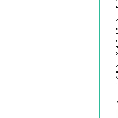
3
4
5
6
Л
П
Л
п
о
П
р
д
Х
ч
в
П
г