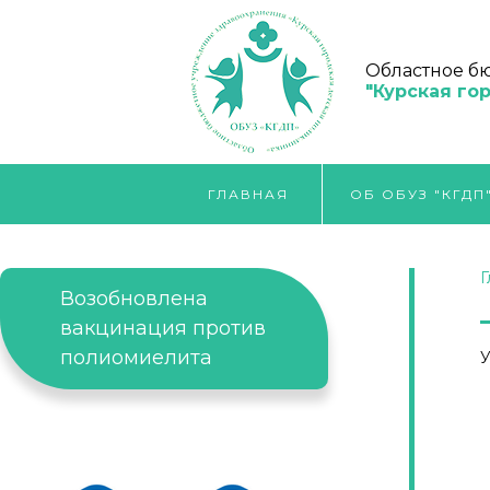
Областное б
"Курская го
ГЛАВНАЯ
ОБ ОБУЗ "КГДП
Г
Возобновлена
вакцинация против
полиомиелита
У