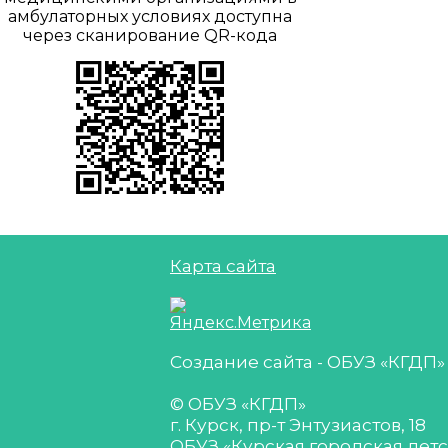
амбулаторных условиях доступна
через сканирование QR-кода
Карта сайта
Создание сайта - ОБУЗ «КГДП»
© ОБУЗ «КГДП»
г. Курск, пр-т Энтузиастов, 18
ОБУЗ «Курская городская дет